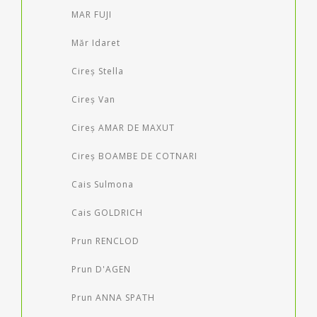
MAR FUJI
Măr Idaret
Cireș Stella
Cireș Van
Cireș AMAR DE MAXUT
Cireș BOAMBE DE COTNARI
Cais Sulmona
Cais GOLDRICH
Prun RENCLOD
Prun D'AGEN
Prun ANNA SPATH