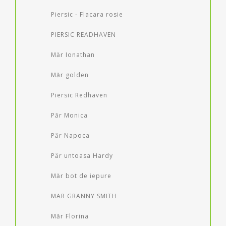
Piersic - Flacara rosie
PIERSIC READHAVEN
Măr Ionathan
Măr golden
Piersic Redhaven
Păr Monica
Păr Napoca
Păr untoasa Hardy
Măr bot de iepure
MAR GRANNY SMITH
Măr Florina