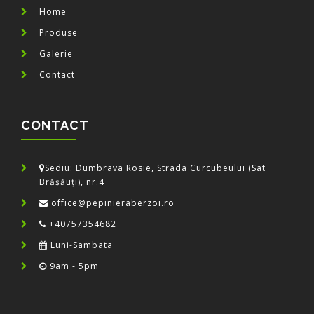
Home
Produse
Galerie
Contact
CONTACT
Sediu: Dumbrava Rosie, Strada Curcubeului (Sat
Brășăuți), nr.4
office@pepinieraberzoi.ro
+40757354682
Luni-Sambata
9am - 5pm