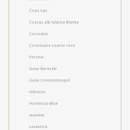
Cires Van
Coacaz alb tulpina Blanka
Corcodus
Cornisoare coarne corn
Forzitie
Gutui Bereczki
Gutui Constantinopol
Hibiscus
Hortenzia-Blue
Iasomie
Levantica