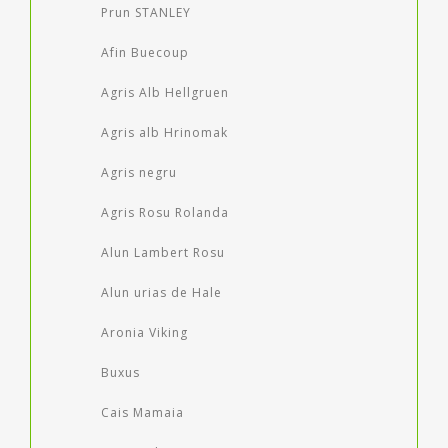
Prun STANLEY
Afin Buecoup
Agris Alb Hellgruen
Agris alb Hrinomak
Agris negru
Agris Rosu Rolanda
Alun Lambert Rosu
Alun urias de Hale
Aronia Viking
Buxus
Cais Mamaia