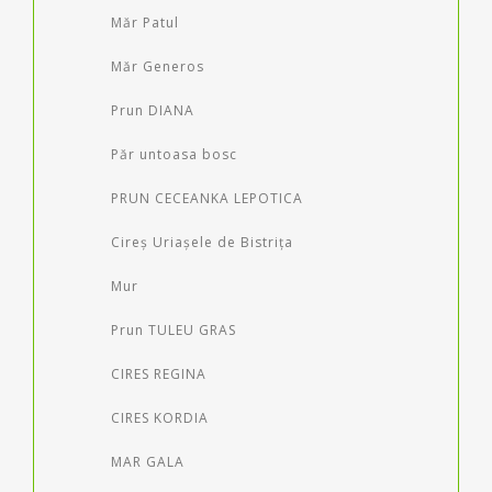
Măr Patul
Măr Generos
Prun DIANA
Păr untoasa bosc
PRUN CECEANKA LEPOTICA
Cireș Uriașele de Bistrița
Mur
Prun TULEU GRAS
CIRES REGINA
CIRES KORDIA
MAR GALA