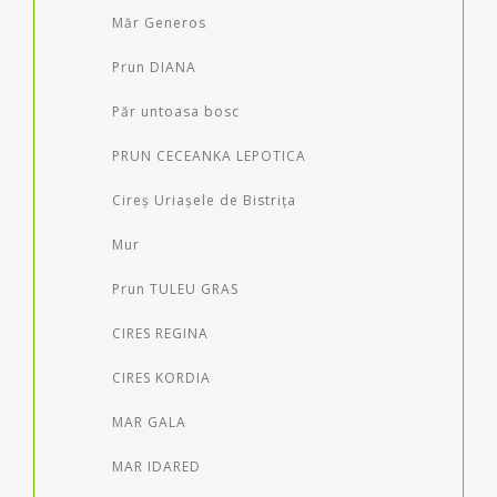
Măr Generos
Prun DIANA
Păr untoasa bosc
PRUN CECEANKA LEPOTICA
Cireș Uriașele de Bistrița
Mur
Prun TULEU GRAS
CIRES REGINA
CIRES KORDIA
MAR GALA
MAR IDARED