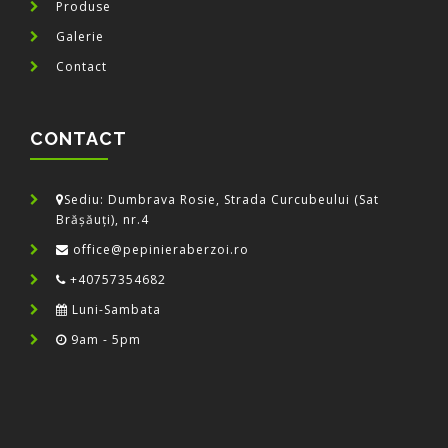
Produse
Galerie
Contact
CONTACT
Sediu: Dumbrava Rosie, Strada Curcubeului (Sat
Brășăuți), nr.4
office@pepinieraberzoi.ro
+40757354682
Luni-Sambata
9am - 5pm