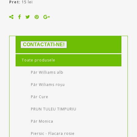
Pret:
15 lei
CONTACTATI-NE!
Toate produsele
Păr Williams alb
Păr Wiliams roșu
Păr Cure
PRUN TULEU TIMPURIU
Păr Monica
Piersic - Flacara rosie