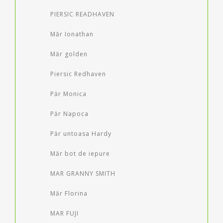
PIERSIC READHAVEN
Măr Ionathan
Măr golden
Piersic Redhaven
Păr Monica
Păr Napoca
Păr untoasa Hardy
Măr bot de iepure
MAR GRANNY SMITH
Măr Florina
MAR FUJI