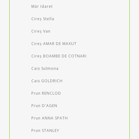
Măr Idaret
Cireș Stella
Cireș Van
Cireș AMAR DE MAXUT
Cireș BOAMBE DE COTNARI
Cais Sulmona
Cais GOLDRICH
Prun RENCLOD
Prun D'AGEN
Prun ANNA SPATH
Prun STANLEY