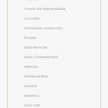
Coacaz alb tulpina Blanka
Corcodus
Cornisoare coarne corn
Forzitie
Gutui Bereczki
Gutui Constantinopol
Hibiscus
Hortenzia-Blue
Iasomie
Levantica
Liliac-ALB