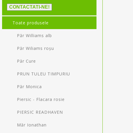
CONTACTATI-NE!
Toate produsele
Păr Williams alb
Păr Wiliams roșu
Păr Cure
PRUN TULEU TIMPURIU
Păr Monica
Piersic - Flacara rosie
PIERSIC READHAVEN
Măr Ionathan