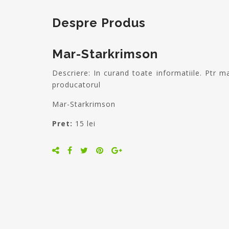
Despre Produs
Mar-Starkrimson
Descriere: In curand toate informatiile. Ptr mai multe informatii accesati rubrica contact sau sunati
producatorul
Mar-Starkrimson
Pret:
15 lei