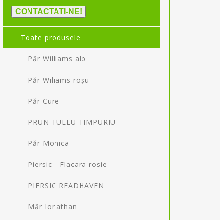
CONTACTATI-NE!
Toate produsele
Păr Williams alb
Păr Wiliams roșu
Păr Cure
PRUN TULEU TIMPURIU
Păr Monica
Piersic - Flacara rosie
PIERSIC READHAVEN
Măr Ionathan