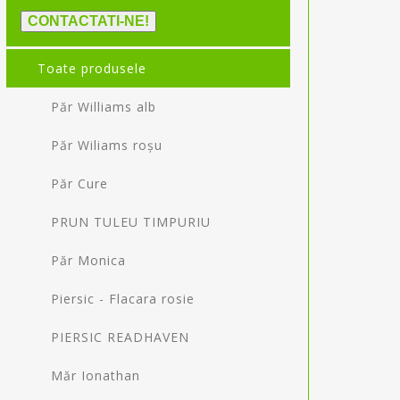
CONTACTATI-NE!
Toate produsele
Păr Williams alb
Păr Wiliams roșu
Păr Cure
PRUN TULEU TIMPURIU
Păr Monica
Piersic - Flacara rosie
PIERSIC READHAVEN
Măr Ionathan